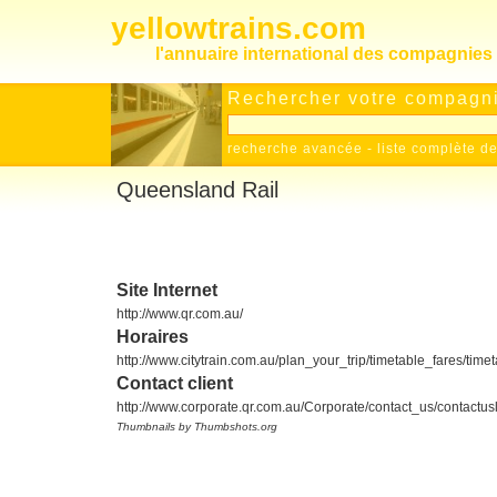
yellowtrains.com
l'annuaire international des compagnies 
Rechercher votre compagnie
recherche avancée
-
liste complète 
Queensland Rail
Site Internet
http://www.qr.com.au/
Horaires
http://www.citytrain.com.au/plan_your_trip/timetable_fares/timeta
Contact client
http://www.corporate.qr.com.au/Corporate/contact_us/contactusl
Thumbnails by Thumbshots.org