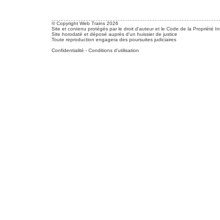
© Copyright Web Trains 2026
Site et contenu protégés par le droit d'auteur et le Code de la Propriété In
Site horodaté et déposé auprès d'un huissier de justice
Toute reproduction engagera des poursuites judiciaires
Confidentialité
-
Conditions d'utilisation