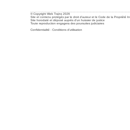
© Copyright Web Trains 2026
Site et contenu protégés par le droit d'auteur et le Code de la Propriété In
Site horodaté et déposé auprès d'un huissier de justice
Toute reproduction engagera des poursuites judiciaires
Confidentialité
-
Conditions d'utilisation