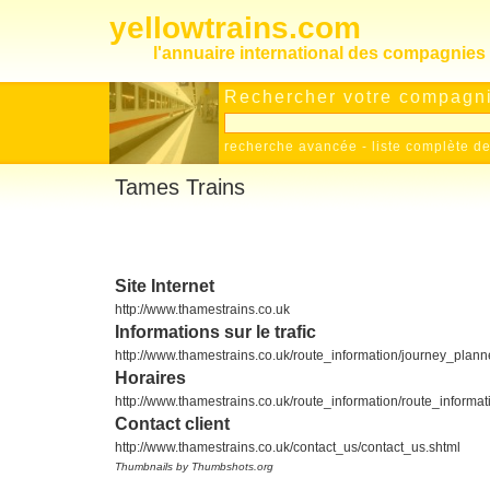
yellowtrains.com
l'annuaire international des compagnies 
Rechercher votre compagnie
recherche avancée
-
liste complète 
Tames Trains
Site Internet
http://www.thamestrains.co.uk
Informations sur le trafic
http://www.thamestrains.co.uk/route_information/journey_plann
Horaires
http://www.thamestrains.co.uk/route_information/route_informat
Contact client
http://www.thamestrains.co.uk/contact_us/contact_us.shtml
Thumbnails by Thumbshots.org