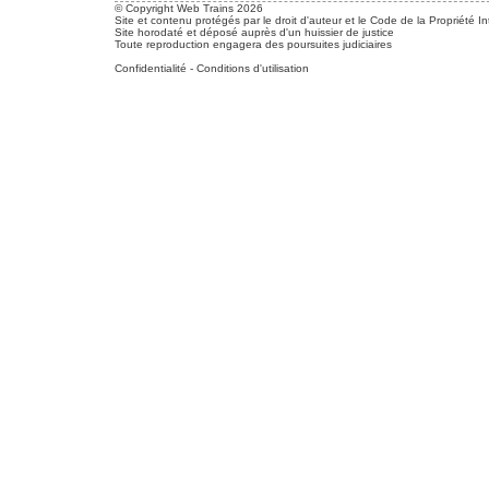
© Copyright Web Trains 2026
Site et contenu protégés par le droit d'auteur et le Code de la Propriété In
Site horodaté et déposé auprès d'un huissier de justice
Toute reproduction engagera des poursuites judiciaires
Confidentialité
-
Conditions d'utilisation