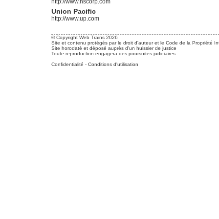
http://www.nscorp.com
Union Pacific
http://www.up.com
© Copyright Web Trains 2026
Site et contenu protégés par le droit d'auteur et le Code de la Propriété In
Site horodaté et déposé auprès d'un huissier de justice
Toute reproduction engagera des poursuites judiciaires
Confidentialité
-
Conditions d'utilisation