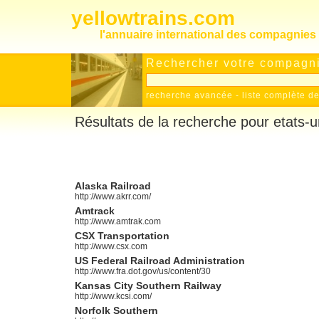
yellowtrains.com
l'annuaire international des compagnies 
Rechercher votre compagnie
recherche avancée
-
liste complète 
Résultats de la recherche pour etats-u
Alaska Railroad
http://www.akrr.com/
Amtrack
http://www.amtrak.com
CSX Transportation
http://www.csx.com
US Federal Railroad Administration
http://www.fra.dot.gov/us/content/30
Kansas City Southern Railway
http://www.kcsi.com/
Norfolk Southern