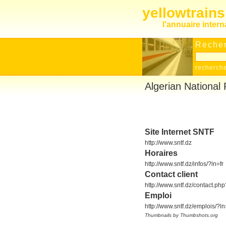
yellowtrain
l'annuaire inter
Recher
recherch
Algerian National
Site Internet SNTF
http://www.sntf.dz
Horaires
http://www.sntf.dz/infos/?ln=fr
Contact client
http://www.sntf.dz/contact.php
Emploi
http://www.sntf.dz/emplois/?ln
Thumbnails by Thumbshots.org