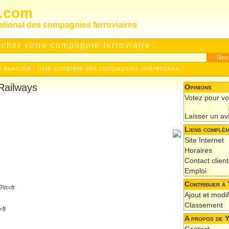
s.com
national des compagnies ferroviaires
cher votre compagnie ferroviaire :
e avancée
-
liste complète des compagnies référencées
 Railways
Opinions
Votez pour v
Laisser un av
Liens complém
Site Internet
Horaires
Contact client
Emploi
Contribuer à 
?ln=fr
Ajout et modif
Classement
=fr
A propos de 