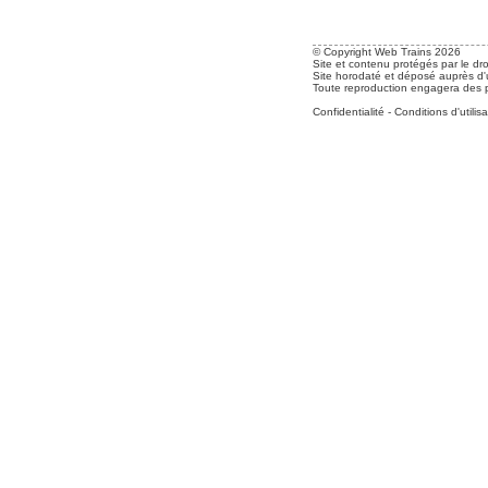
© Copyright Web Trains 2026
Site et contenu protégés par le dro
Site horodaté et déposé auprès d'u
Toute reproduction engagera des po
Confidentialité
-
Conditions d'utilisa