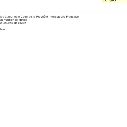
Contact
it d'auteur et le Code de la Propriété Intellectuelle Française
n huissier de justice
ursuites judiciaires
tion