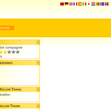
otre compagnie
is
entaires
Yellow Trains
ication
Yellow Trains