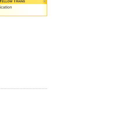
Yellow Trains
ication