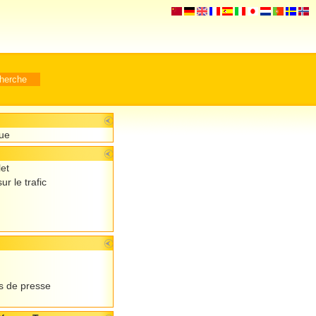
que
let
ur le trafic
 de presse