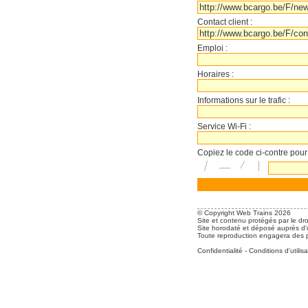
Contact client :
Emploi :
Horaires :
Informations sur le trafic :
Service Wi-Fi :
Copiez le code ci-contre pour
© Copyright Web Trains 2026
Site et contenu protégés par le dro
Site horodaté et déposé auprès d'u
Toute reproduction engagera des po
Confidentialité
-
Conditions d'utilisa