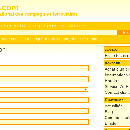
s.com
national des compagnies ferroviaires
cher votre compagnie ferroviaire :
e avancée
-
liste complète des compagnies référencées
ion
bcargo
Fiche techni
Voyager
Achat d'un bil
Informations s
Horaires
Service Wi-Fi
Contact client
S'informer
Actualités
Blog
Communiqués
Emploi