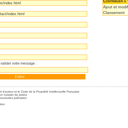
Contribuer à 
Ajout et modif
Classement
 valider votre message :
it d'auteur et le Code de la Propriété Intellectuelle Française
n huissier de justice
ursuites judiciaires
tion