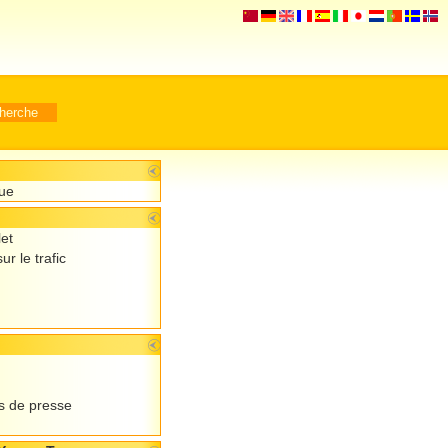
que
let
ur le trafic
 de presse