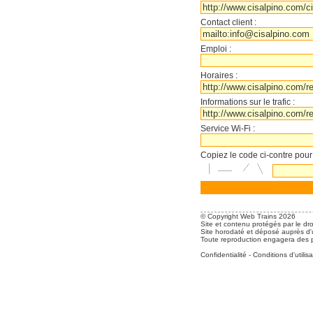
Contact client :
Emploi :
Horaires :
Informations sur le trafic :
Service Wi-Fi :
Copiez le code ci-contre pour
© Copyright Web Trains 2026
Site et contenu protégés par le dro
Site horodaté et déposé auprès d'u
Toute reproduction engagera des po
Confidentialité
-
Conditions d'utilisa