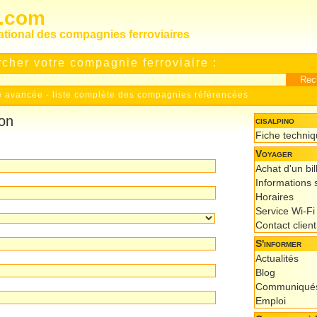
s.com
national des compagnies ferroviaires
cher votre compagnie ferroviaire :
e avancée
-
liste complète des compagnies référencées
ion
cisalpino
Fiche techni
Voyager
Achat d'un bil
Informations s
Horaires
Service Wi-Fi
Contact client
S'informer
Actualités
Blog
Communiqués
Emploi