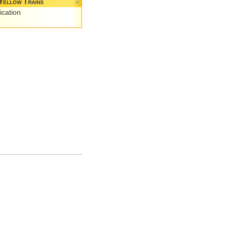
Yellow Trains
ication