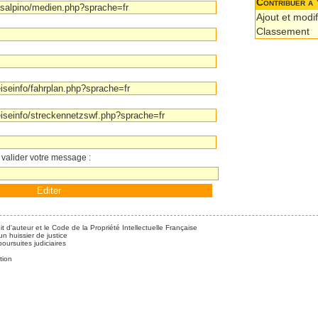
Contribuer à 
Ajout et modif
Classement
 valider votre message :
it d'auteur et le Code de la Propriété Intellectuelle Française
n huissier de justice
ursuites judiciaires
tion