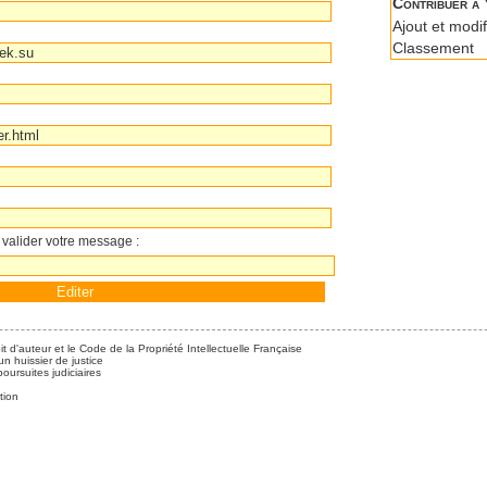
Contribuer à 
Ajout et modif
Classement
 valider votre message :
it d'auteur et le Code de la Propriété Intellectuelle Française
n huissier de justice
ursuites judiciaires
tion