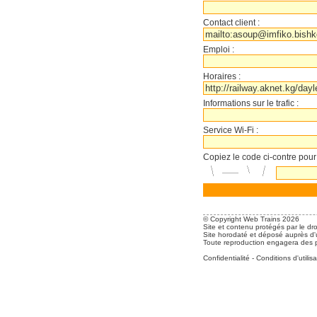
Contact client :
Emploi :
Horaires :
Informations sur le trafic :
Service Wi-Fi :
Copiez le code ci-contre pour
© Copyright Web Trains 2026
Site et contenu protégés par le dro
Site horodaté et déposé auprès d'u
Toute reproduction engagera des po
Confidentialité
-
Conditions d'utilisa