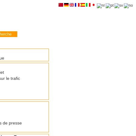
que
let
ur le trafic
 de presse