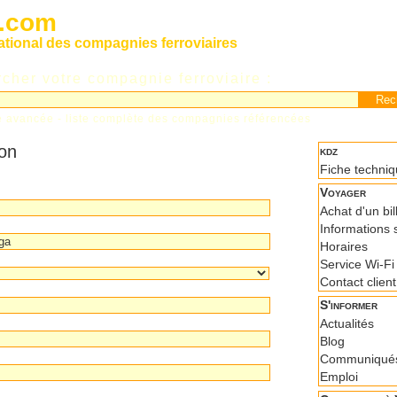
s.com
national des compagnies ferroviaires
cher votre compagnie ferroviaire :
e avancée
-
liste complète des compagnies référencées
ion
kdz
Fiche techni
Voyager
Achat d'un bil
Informations s
Horaires
Service Wi-Fi
Contact client
S'informer
Actualités
Blog
Communiqués
Emploi