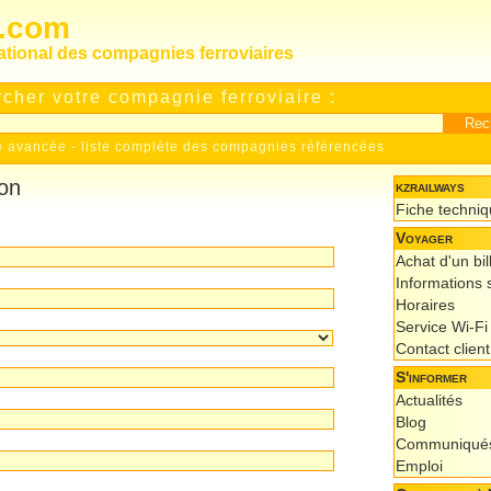
s.com
national des compagnies ferroviaires
cher votre compagnie ferroviaire :
e avancée
-
liste complète des compagnies référencées
ion
kzrailways
Fiche techni
Voyager
Achat d'un bil
Informations s
Horaires
Service Wi-Fi
Contact client
S'informer
Actualités
Blog
Communiqués
Emploi