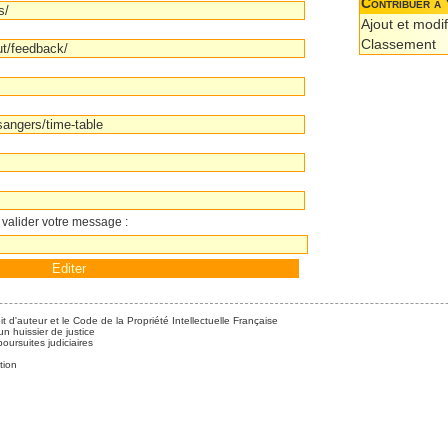
Contribuer à 
Ajout et modif
Classement
 valider votre message :
it d'auteur et le Code de la Propriété Intellectuelle Française
n huissier de justice
ursuites judiciaires
tion