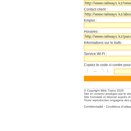
Contact client :
Emploi :
Horaires :
Informations sur le trafic :
Service Wi-Fi :
Copiez le code ci-contre pour
© Copyright Web Trains 2026
Site et contenu protégés par le dro
Site horodaté et déposé auprès d'u
Toute reproduction engagera des po
Confidentialité
-
Conditions d'utilisa