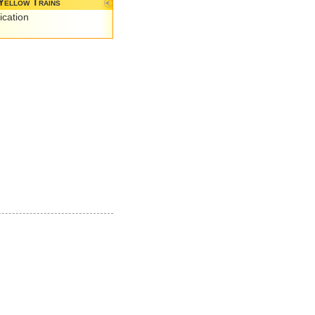
Yellow Trains
ication