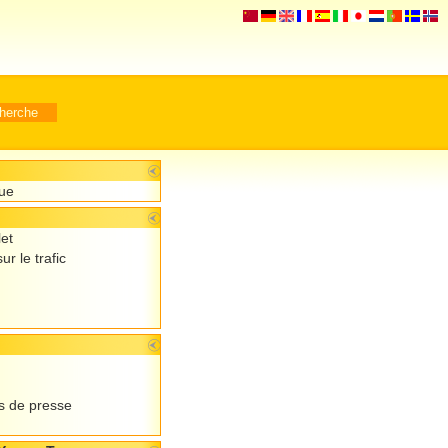
que
let
ur le trafic
 de presse