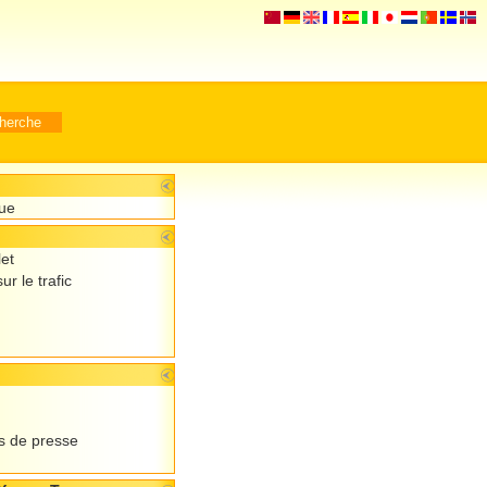
que
let
ur le trafic
 de presse