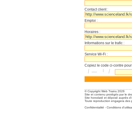
Contact client :
Emploi :
Horaires :
Informations sur le trafic :
Service Wi-Fi :
Copiez le code ci-contre pour
© Copyright Web Trains 2026
Site et contenu protégés par le dro
Site horodaté et déposé auprès d'u
Toute reproduction engagera des po
Confidentialité
-
Conditions d'utilisa