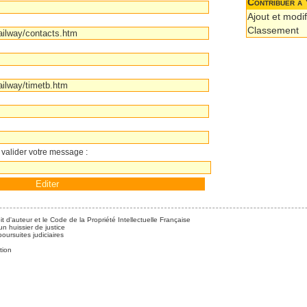
Contribuer à 
Ajout et modif
Classement
 valider votre message :
it d'auteur et le Code de la Propriété Intellectuelle Française
n huissier de justice
ursuites judiciaires
tion