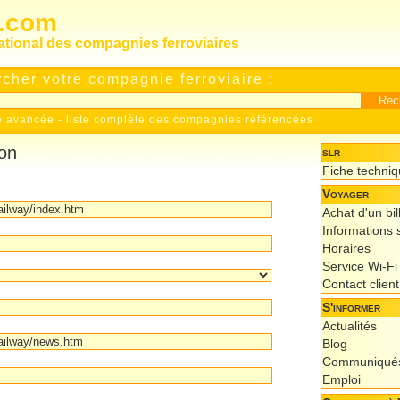
s.com
national des compagnies ferroviaires
cher votre compagnie ferroviaire :
e avancée
-
liste complète des compagnies référencées
ion
slr
Fiche techni
Voyager
Achat d'un bil
Informations s
Horaires
Service Wi-Fi
Contact client
S'informer
Actualités
Blog
Communiqués
Emploi