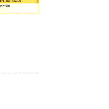
Yellow Trains
ication