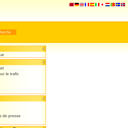
que
let
ur le trafic
 de presse