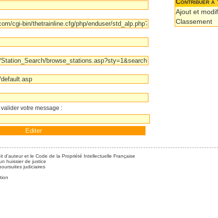
Contribuer à 
Ajout et modif
Classement
 valider votre message :
it d'auteur et le Code de la Propriété Intellectuelle Française
n huissier de justice
ursuites judiciaires
tion