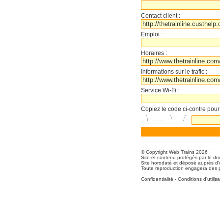
Contact client :
Emploi :
Horaires :
Informations sur le trafic :
Service Wi-Fi :
Copiez le code ci-contre pour
© Copyright Web Trains 2026
Site et contenu protégés par le dro
Site horodaté et déposé auprès d'u
Toute reproduction engagera des po
Confidentialité
-
Conditions d'utilisa