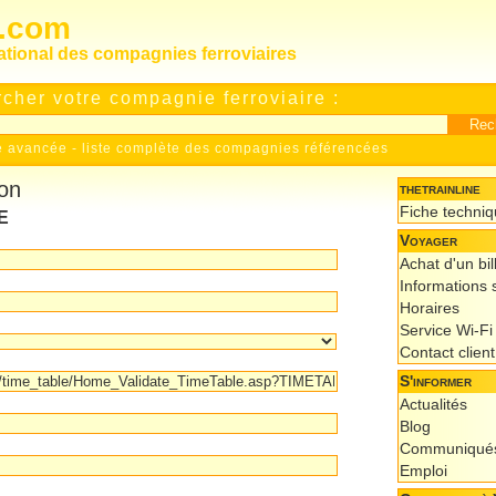
s.com
national des compagnies ferroviaires
cher votre compagnie ferroviaire :
e avancée
-
liste complète des compagnies référencées
ion
thetrainline
Fiche techni
E
Voyager
Achat d'un bil
Informations s
Horaires
Service Wi-Fi
Contact client
S'informer
Actualités
Blog
Communiqués
Emploi