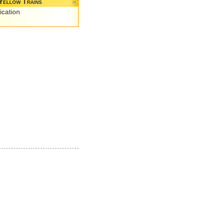
Yellow Trains
ication